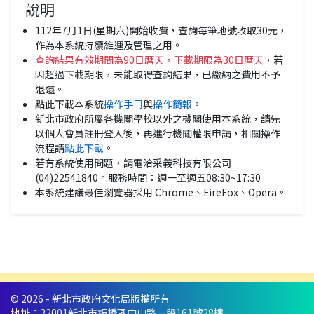
說明
112年7月1日(星期六)開始收費，查詢每筆地號收取30元，
作為本系統持續維運及管理之用。
查詢結果有效期間為90日曆天，下載期限為30日曆天
，若
因超過下載期限，未能取得查詢結果，已繳納之費用不予
退還。
點此下載本系統
操作手冊
與
操作簡報
。
新北市政府所屬各機關學校以外之機關使用本系統，請先
以個人會員註冊登入後，再進行機關權限申請，相關操作
流程請
點此下載
。
若有系統使用問題，請電洽采義科技有限公司
(04)22541840。服務時間：週一至週五08:30~17:30
本系統建議最佳瀏覽器採用 Chrome、FireFox、Opera。
© 2026 - 新北市政府文化局版權所有 ｜
地址：22001新北市板橋區中山路一段161號28樓 ｜